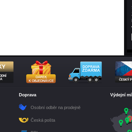
Doprava
Výdejní mí
Osobní odběr na prodejně
Česká pošta