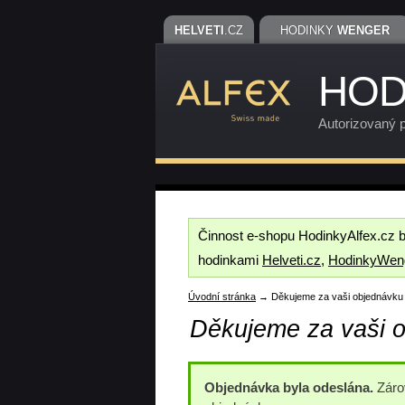
HELVETI
.CZ
HODINKY
WENGER
HOD
Autorizovaný p
Činnost e-shopu HodinkyAlfex.cz 
hodinkami
Helveti.cz
,
HodinkyWen
Úvodní stránka
→ Děkujeme za vaši objednávku
Děkujeme za vaši 
Objednávka byla odeslána.
Zárov