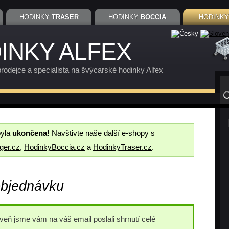
HODINKY
TRASER
HODINKY
BOCCIA
HODINK
INKY ALFEX
rodejce a specialista na švýcarské hodinky Alfex
byla
ukončena!
Navštivte naše další e-shopy s
ger.cz
,
HodinkyBoccia.cz
a
HodinkyTraser.cz
.
objednávku
eň jsme vám na váš email poslali shrnutí celé