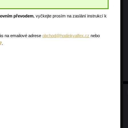
kovním převodem
, vyčkejte prosím na zaslání instrukcí k
 nás na emailové adrese
obchod@hodinkyalfex.cz
nebo
7
.