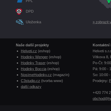
PPL
DPD
Uloženka
» zobrazit 
Naše další projekty
Kontaktní
Helveti.cz
(eshop)
Helveti s.r.
Hodinky Wenger
(eshop)
Vítkova 8, 
Hodinky Traser
(eshop)
Po-Čt: 9:00
Hodinky Boccia
(eshop)
Pá: 9:00 - 
NosímeHodinky.cz
(magazín)
So: 10:00 -
C3studio.cz
(tvorba www)
Prodejny:
P
další odkazy
+420 774 2
obchod@ho