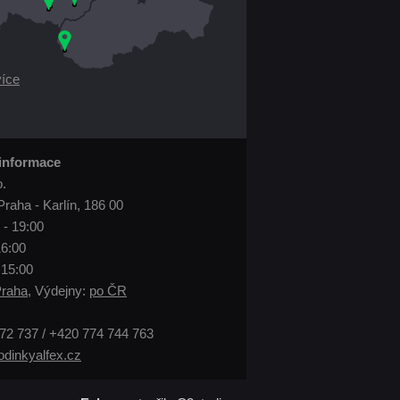
více
 informace
o.
Praha - Karlín, 186 00
 - 19:00
16:00
 15:00
raha
, Výdejny:
po ČR
72 737 / +420 774 744 763
dinkyalfex.cz