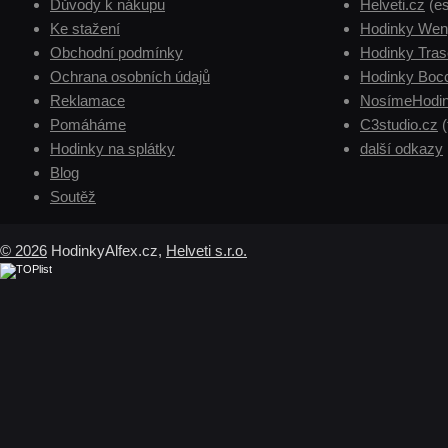
Důvody k nákupu
Helveti.cz
(e
Ke stažení
Hodinky Wen
Obchodní podmínky
Hodinky Tras
Ochrana osobních údajů
Hodinky Boc
Reklamace
NosímeHodin
Pomáháme
C3studio.cz
(
Hodinky na splátky
další odkazy
Blog
Soutěž
© 2026
HodinkyAlfex.cz,
Helveti s.r.o.