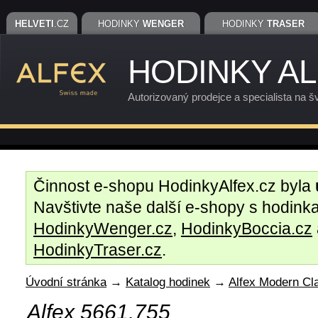
HELVETI
.CZ
HODINKY
WENGER
HODINKY
TRASER
HODINKY A
Autorizovaný prodejce a specialista na š
Činnost e-shopu HodinkyAlfex.cz byla
Navštivte naše další e-shopy s hodin
HodinkyWenger.cz
,
HodinkyBoccia.cz
HodinkyTraser.cz
.
Úvodní stránka
→
Katalog hodinek
→
Alfex Modern Cl
Alfex 5661.755