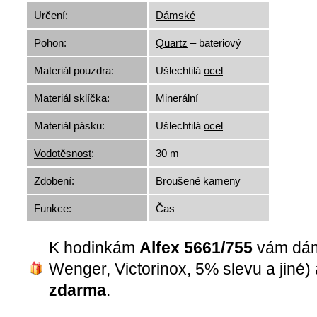
Určení:
Dámské
Pohon:
Quartz
– bateriový
Materiál pouzdra:
Ušlechtilá
ocel
Materiál sklíčka:
Minerální
Materiál pásku:
Ušlechtilá
ocel
Vodotěsnost
:
30 m
Zdobení:
Broušené kameny
Funkce:
Čas
K hodinkám
Alfex 5661/755
vám dá
Wenger, Victorinox, 5% slevu a jiné)
zdarma
.