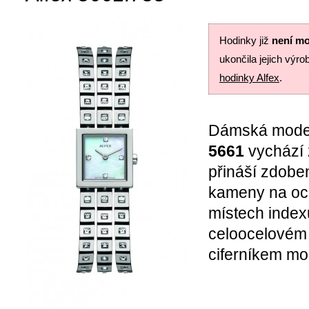
Hodinky již
není mo
ukončila jejich výro
hodinky Alfex
.
Dámská mode
5661
vychází 
přináší zdobe
kameny na oc
místech index
celoocelovém
ciferníkem mo