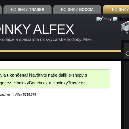
HODINKY
TRASER
HODINKY
BOCCIA
HODINK
INKY ALFEX
rodejce a specialista na švýcarské hodinky Alfex
byla
ukončena!
Navštivte naše další e-shopy s
ger.cz
,
HodinkyBoccia.cz
a
HodinkyTraser.cz
.
 Watches
→ Alfex 5718.675