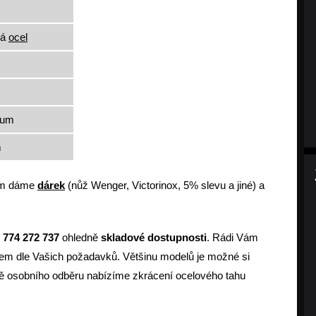
lá
ocel
tum
m
m dáme
dárek
(nůž Wenger, Victorinox, 5% slevu a jiné) a
0
774 272 737
ohledně
skladové dostupnosti
. Rádi Vám
m dle Vašich požadavků. Většinu modelů je možné si
dě osobního odběru nabízíme zkrácení ocelového tahu