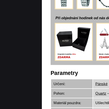
Při objednání hodinek od nás d
Parametry
Určení:
Pánské
Pohon:
Quartz
–
Materiál pouzdra:
Ušlechti