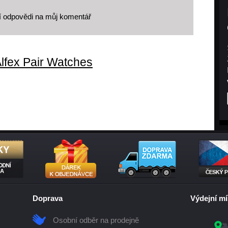
í odpovědi na můj komentář
lfex Pair Watches
Doprava
Výdejní mí
Osobní odběr na prodejně