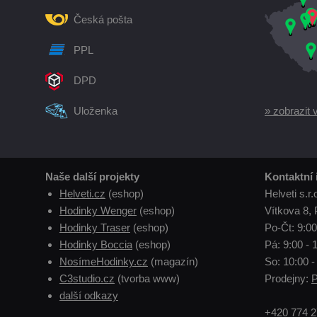
Česká pošta
PPL
DPD
Uloženka
» zobrazit 
Naše další projekty
Kontaktní
Helveti.cz
(eshop)
Helveti s.r.
Hodinky Wenger
(eshop)
Vítkova 8, 
Hodinky Traser
(eshop)
Po-Čt: 9:00
Hodinky Boccia
(eshop)
Pá: 9:00 - 
NosímeHodinky.cz
(magazín)
So: 10:00 -
C3studio.cz
(tvorba www)
Prodejny:
P
další odkazy
+420 774 2