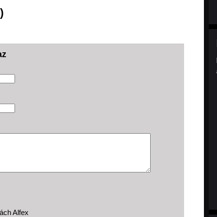
)
az
ách Alfex