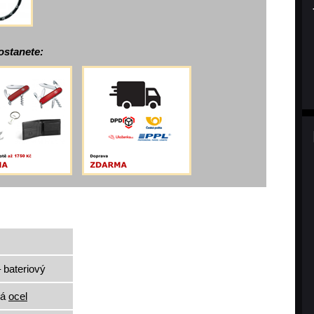
ostanete:
 bateriový
lá
ocel