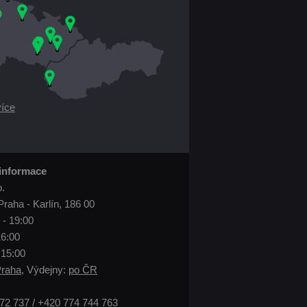
více
 informace
o.
Praha - Karlín, 186 00
 - 19:00
16:00
 15:00
raha
, Výdejny:
po ČR
72 737 / +420 774 744 763