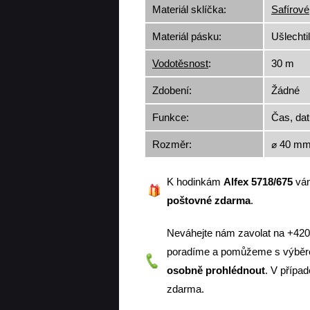
Materiál sklíčka:
Safírové
Materiál pásku:
Ušlechti
Vodotěsnost
:
30 m
Zdobení:
Žádné
Funkce:
Čas, da
Rozměr:
⌀ 40 m
K hodinkám
Alfex 5718/675
vá
poštovné zdarma
.
Neváhejte nám zavolat na +42
poradíme a pomůžeme s výběre
osobně prohlédnout
. V přípa
zdarma.