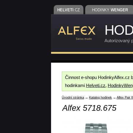
HELVETI
.CZ
HODINKY
WENGER
HOD
Autorizovaný p
Činnost e-shopu HodinkyAlfex.cz 
hodinkami
Helveti.cz
,
HodinkyWen
Úvodní stránka
→
Katalog hodinek
→
Alfex Pair
Alfex 5718.675