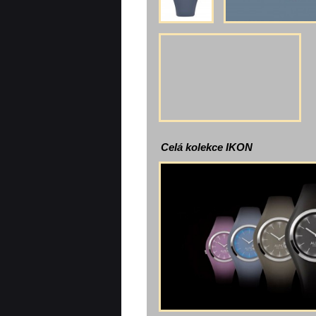
Celá kolekce IKON