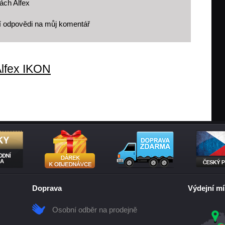
ách Alfex
í odpovědi na můj komentář
lfex IKON
Doprava
Výdejní mí
Osobní odběr na prodejně