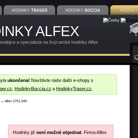
HODINKY
TRASER
HODINKY
BOCCIA
HODINK
INKY ALFEX
rodejce a specialista na švýcarské hodinky Alfex
byla
ukončena!
Navštivte naše další e-shopy s
ger.cz
,
HodinkyBoccia.cz
a
HodinkyTraser.cz
.
→ Alfex 5751.949
Hodinky již
není možné objednat
. Firma Alfex