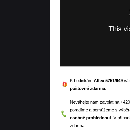
K hodinkám
Alfex 5751/949
vá
poštovné zdarma
.
Neváhejte nám zavolat na +42
poradíme a pomůžeme s výběre
osobně prohlédnout
. V přípa
zdarma.