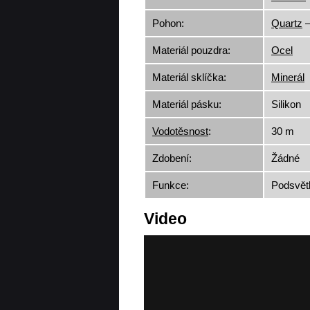
Pohon:
Quartz
–
Materiál pouzdra:
Ocel
Materiál sklíčka:
Minerál
Materiál pásku:
Silikon
Vodotěsnost
:
30 m
Zdobení:
Žádné
Funkce:
Podsvětl
Video