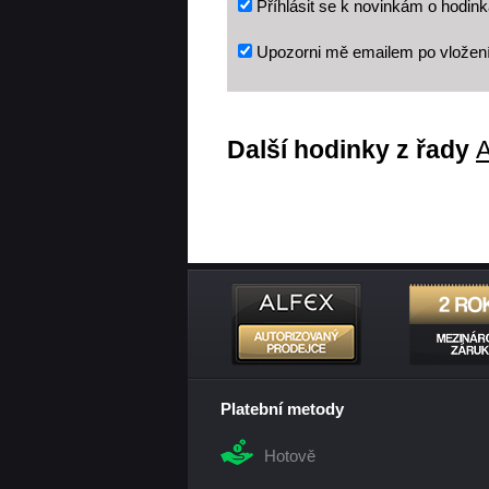
Příhlásit se k novinkám o hodink
Upozorni mě emailem po vložen
Další hodinky z řady
A
Platební metody
Hotově