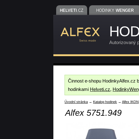
HELVETI
.CZ
HODINKY
WENGER
HOD
Autorizovaný p
Činnost e-shopu HodinkyAlfex.cz 
hodinkami
Helveti.cz
,
HodinkyWen
Úvodní stránka
→
Katalog hodinek
→
Alfex IKON
Alfex 5751.949