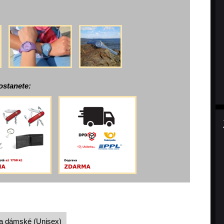
ostanete:
a
dámské
(Unisex)