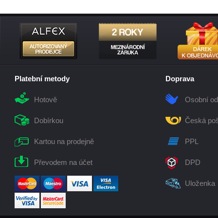
Platební metody
Doprava
Hotově
Osobní od
Dobírkou
Česká poš
Kartou na prodejně
PPL
Převodem na účet
DPD
Uloženka