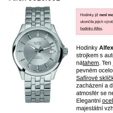
Hodinky již
není mo
ukončila jejich výro
hodinky Alfex
.
Hodinky
Alfe
strojkem s au
ná
tahem
. Ten
pevném ocelo
Safírové sklíč
zacházení a d
atmosfér se n
Elegantní
ocel
majestátní vz