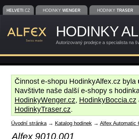
HELVETI
.CZ
HODINKY
WENGER
HODINKY
TRASER
HODINKY A
Autorizovaný prodejce a specialista na š
Činnost e-shopu HodinkyAlfex.cz byla
Navštivte naše další e-shopy s hodin
HodinkyWenger.cz
,
HodinkyBoccia.cz
HodinkyTraser.cz
.
Úvodní stránka
→
Katalog hodinek
→
Alfex Automatic 
Alfex 9010.001