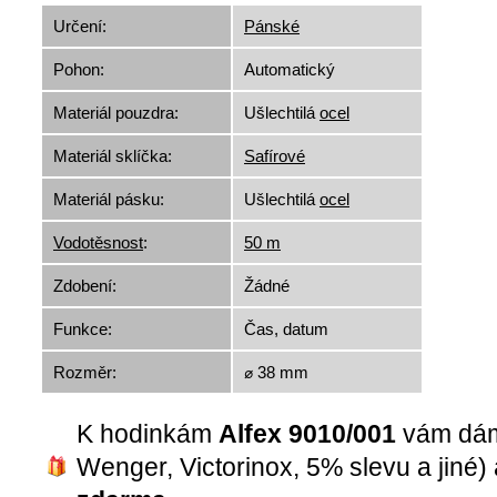
Určení:
Pánské
Pohon:
Automatický
Materiál pouzdra:
Ušlechtilá
ocel
Materiál sklíčka:
Safírové
Materiál pásku:
Ušlechtilá
ocel
Vodotěsnost
:
50 m
Zdobení:
Žádné
Funkce:
Čas, datum
Rozměr:
⌀ 38 mm
K hodinkám
Alfex 9010/001
vám dá
Wenger, Victorinox, 5% slevu a jiné)