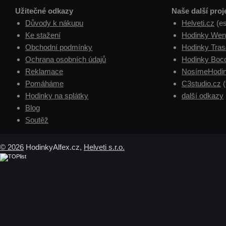
Užitečné odkazy
Naše další proj
Důvody k nákupu
Helveti.cz
(e
Ke stažení
Hodinky Wen
Obchodní podmínky
Hodinky Tras
Ochrana osobních údajů
Hodinky Boc
Reklamace
NosímeHodin
Pomáháme
C3studio.cz
(
Hodinky na splátky
další odkazy
Blog
Soutěž
© 2026
HodinkyAlfex.cz,
Helveti s.r.o.