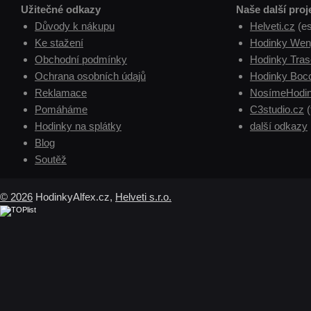
Užitečné odkazy
Naše další proj
Důvody k nákupu
Helveti.cz
(e
Ke stažení
Hodinky Wen
Obchodní podmínky
Hodinky Tras
Ochrana osobních údajů
Hodinky Boc
Reklamace
NosímeHodin
Pomáháme
C3studio.cz
(
Hodinky na splátky
další odkazy
Blog
Soutěž
© 2026
HodinkyAlfex.cz,
Helveti s.r.o.