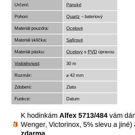
Určení:
Pánské
Pohon:
Quartz
– bateriový
Materiál pouzdra:
Ocelové
Materiál sklíčka:
Safírové
Materiál pásku:
Ocelový
s
PVD
úpravou
Vodotěsnost
:
30 m
Rozměr:
⌀ 42 mm
Zdobení:
Zlato
Funkce:
Datum
K hodinkám
Alfex 5713/484
vám dá
Wenger, Victorinox, 5% slevu a jiné)
zdarma
.