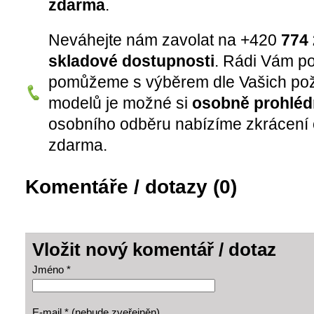
zdarma
.
Neváhejte nám zavolat na +420
774 
skladové dostupnosti
. Rádi Vám p
pomůžeme s výběrem dle Vašich pož
modelů je možné si
osobně prohléd
osobního odběru nabízíme zkrácení 
zdarma.
Komentáře / dotazy (0)
Vložit nový komentář / dotaz
Jméno *
E-mail * (nebude zveřejněn)