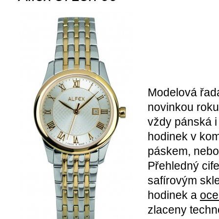
Modelová řa
novinkou roku 
vždy pánská i
hodinek v ko
páskem, neb
Přehledný cife
safírovým skl
hodinek a
oce
zlaceny techn