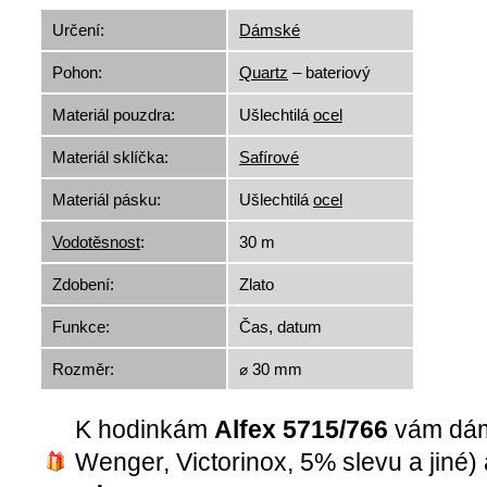
Určení:
Dámské
Pohon:
Quartz
– bateriový
Materiál pouzdra:
Ušlechtilá
ocel
Materiál sklíčka:
Safírové
Materiál pásku:
Ušlechtilá
ocel
Vodotěsnost
:
30 m
Zdobení:
Zlato
Funkce:
Čas, datum
Rozměr:
⌀ 30 mm
K hodinkám
Alfex 5715/766
vám dá
Wenger, Victorinox, 5% slevu a jiné)