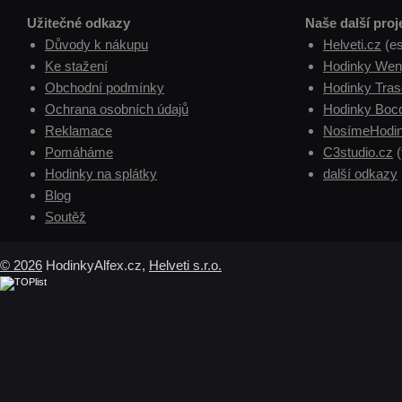
Užitečné odkazy
Naše další proj
Důvody k nákupu
Helveti.cz
(e
Ke stažení
Hodinky Wen
Obchodní podmínky
Hodinky Tras
Ochrana osobních údajů
Hodinky Boc
Reklamace
NosímeHodin
Pomáháme
C3studio.cz
(
Hodinky na splátky
další odkazy
Blog
Soutěž
© 2026
HodinkyAlfex.cz,
Helveti s.r.o.