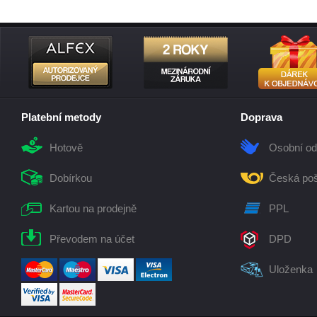
Platební metody
Doprava
Hotově
Osobní od
Dobírkou
Česká poš
Kartou na prodejně
PPL
Převodem na účet
DPD
Uloženka