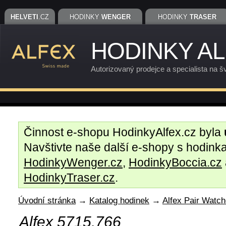
HELVETI
.CZ
HODINKY
WENGER
HODINKY
TRASER
HODINKY A
Autorizovaný prodejce a specialista na š
Činnost e-shopu HodinkyAlfex.cz byla
Navštivte naše další e-shopy s hodin
HodinkyWenger.cz
,
HodinkyBoccia.cz
HodinkyTraser.cz
.
Úvodní stránka
→
Katalog hodinek
→
Alfex Pair Watc
Alfex 5715.766