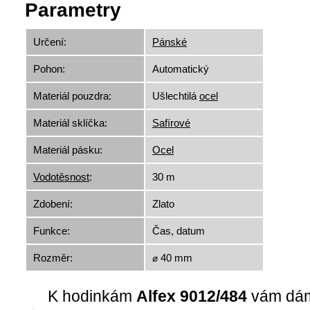
Parametry
Určení:
Pánské
Pohon:
Automatický
Materiál pouzdra:
Ušlechtilá
ocel
Materiál sklíčka:
Safírové
Materiál pásku:
Ocel
Vodotěsnost
:
30 m
Zdobení:
Zlato
Funkce:
Čas, datum
Rozměr:
⌀ 40 mm
K hodinkám
Alfex 9012/484
vám dá