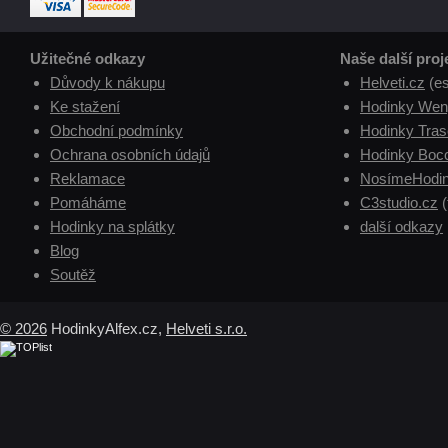
Užitečné odkazy
Naše další proj
Důvody k nákupu
Helveti.cz
(e
Ke stažení
Hodinky Wen
Obchodní podmínky
Hodinky Tras
Ochrana osobních údajů
Hodinky Boc
Reklamace
NosímeHodin
Pomáháme
C3studio.cz
(
Hodinky na splátky
další odkazy
Blog
Soutěž
© 2026
HodinkyAlfex.cz,
Helveti s.r.o.