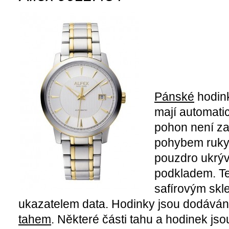
Pánské
hodin
mají automatic
pohon není zaj
pohybem ruky
pouzdro ukrývá
podkladem. Te
safírovým skl
ukazatelem data. Hodinky jsou dodává
tahem
. Některé části tahu a hodinek js