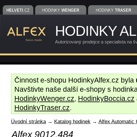
HELVETI
.CZ
HODINKY
WENGER
HODINKY
TRASER
HODINKY A
Autorizovaný prodejce a specialista na š
Činnost e-shopu HodinkyAlfex.cz byla
Navštivte naše další e-shopy s hodin
HodinkyWenger.cz
,
HodinkyBoccia.cz
HodinkyTraser.cz
.
Úvodní stránka
→
Katalog hodinek
→
Alfex Automatic 
Alfex 9012.484