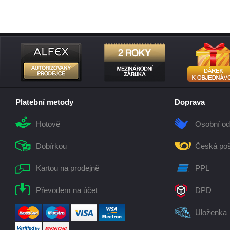
Platební metody
Doprava
Hotově
Osobní od
Dobírkou
Česká poš
Kartou na prodejně
PPL
Převodem na účet
DPD
Uloženka